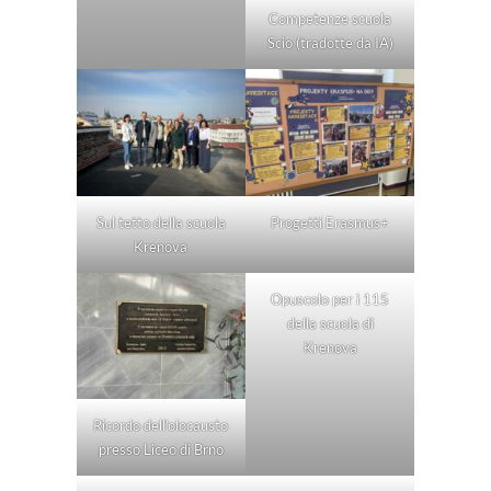
Competenze scuola
Scio (tradotte da IA)
Sul tetto della scuola
Progetti Erasmus+
Krenova
Opuscolo per i 115
della scuola di
Krenova
Ricordo dell’olocausto
presso Liceo di Brno