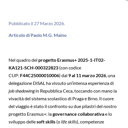
Pubblicato il 27 Marzo 2026.
Articolo di Paolo M.G. Maino
Nel quadro del
progetto Erasmus+ 2025-1-IT02-
KA121-SCH-000322823
(con codice
CUP:
F44C25000010006
) dal
9 al 11 marzo 2026
, una
delegazione DiSAL ha vissuto un’intensa esperienza di
job shadowing
in Repubblica Ceca, toccando con mano la
vivacità del sistema scolastico di Praga e Brno. Il cuore
del viaggio è stato il confronto su due pilastri del nostro
progetto Erasmus+: la
governance collaborativa
e lo
sviluppo delle
soft skills
(o
life skills
), competenze