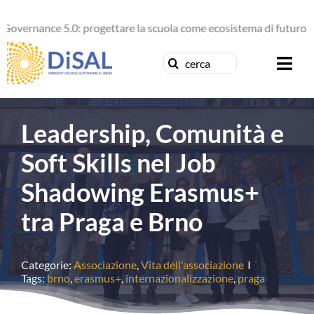
Salta
nance 5.0: progettare la scuola come ecosistema di futuro
al
contenuto
Cerca
Togg
per:
Navi
Chi siamo
Leadership, Comunità e
News
Soft Skills nel Job
Shadowing Erasmus+
Formazione
tra Praga e Brno
Concorsi
Categorie:
Associazione
,
Vita dell'associazione
I
Pubblicazioni
Tags:
brno
,
erasmus+
,
internazionalizzazione
,
praga
Contattaci