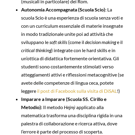
(musicali in particolare) dei Rom.
Autonomia Accompagnata (Scuola Scio):
La
scuola Scio è una esperienza di scuola senza voti e
con un curriculum essenziale di materie insegnate
in modo tradizionale unite poi ad attività che
sviluppano le
soft skills
(come il
decision making
e il
critical thinking
) integrate con le hard skills e in
un’ottica di didattica fortemente orientativa. Gli
studenti sono costantemente stimolati verso
atteggiamenti attivi e riflessioni metacognitive (se
avete delle competenze di lingua ceca, potete
leggere
il post di Facebook sulla visita di DiSAL
!)
Imparare a Imparare (Scuola SS. Cirillo e
Metodio):
Il metodo
Hejný
applicato alla
matematica trasforma una disciplina rigida in una
palestra di collaborazione e ricerca attiva, dove
l’errore è parte del processo di scoperta.