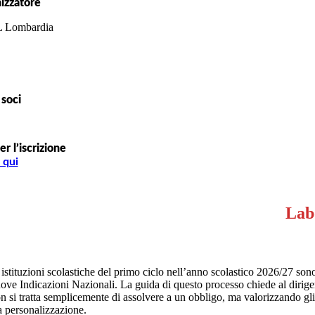
izzatore
 Lombardia
 soci
er l’iscrizione
 qui
Lab
istituzioni scolastiche del primo ciclo nell’anno scolastico 2026/27 sono 
ve Indicazioni Nazionali. La guida di questo processo chiede al dirigente
 si tratta semplicemente di assolvere a un obbligo, ma valorizzando gli sp
la personalizzazione.