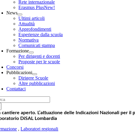
Rete internazionale
Erasmus Plus
New!
News
Ultimi articoli
Attualità
Approfondimenti
Esperienze dalla scuola
Normativa
Comunicati stampa
Formazione
Per dirigenti e docenti
Proposte per le scuole
Concorsi
Pubblicazioni
Dirigere Scuole
Altre pubblicazioni
Contattaci
rca
:
 cantiere aperto. L’attuazione delle Indicazioni Nazionali per il 
boratorio DiSAL Lombardia
rmazione
,
Laboratori regionali