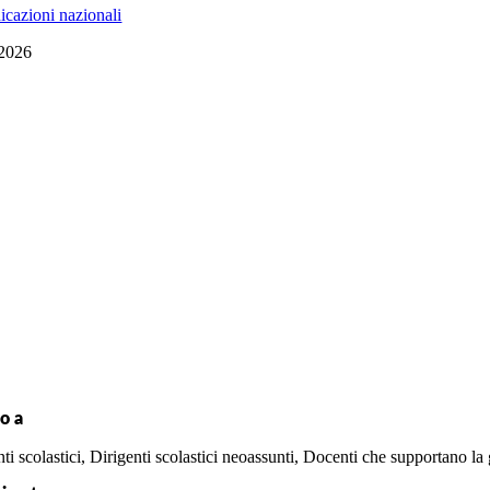
dicazioni nazionali
2026
o a
ti scolastici, Dirigenti scolastici neoassunti, Docenti che supportano l