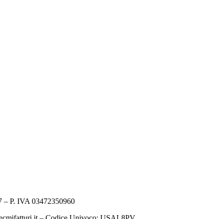
 – P. IVA 03472350960
ecmifatturi.it – Codice Univoco: USAL8PV