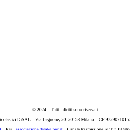
© 2024 – Tutti i diritti sono riservati
 Scolastici DiSAL – Via Legnone, 20 20158 Milano –
CF 97290710157
t
– PEC
associazione.
disal
@
pec
.it
–
Canale trasmissione SDI: f101@p