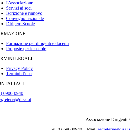
L’associazione
Servizi ai soci
Iscrizione e rinnovo
Convegno nazionale
Dirigere Scuole
ORMAZIONE
Formazione per dirigenti e docenti
Proposte per le scuole
ERMINI LEGALI
Privacy Policy
Termini d’uso
ONTATTACI
2) 6900-0940
egreteria@disal.it
Associazione Dirigenti
Tel. 02.69000940 – Mail
segreteria@disal.i