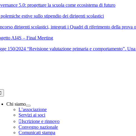
Salta
vernance 5.0: progettare la scuola come ecosistema di futuro
al
contenuto
polemiche estive sullo stipendio dei dirigenti scolastici
corso dirigenti scolastici, integrati i Quadri di riferimento della prova 
ogetto AI4S – Final Meeting
gge 150/2024 “Revisione valutazione primaria e comportamento”. Una 
oggle
avigation
Chi siamo
L’associazione
Servizi ai soci
Iscrizione e rinnovo
Convegno nazionale
Comunicati stampa