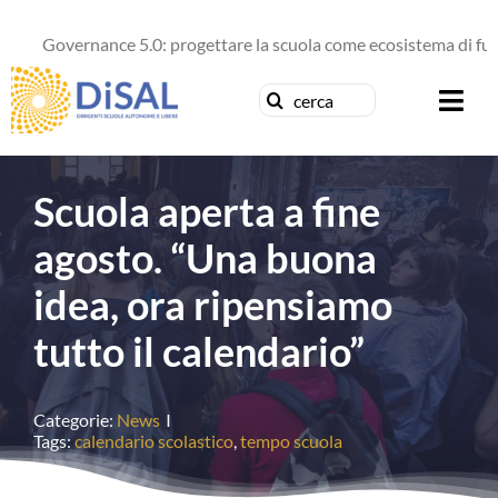
Salta
al
Governance 5.0: progettare la scuola come ecosistema di futuro
contenuto
Cerca
Togg
per:
Navi
Chi siamo
Scuola aperta a fine
News
agosto. “Una buona
idea, ora ripensiamo
Formazione
tutto il calendario”
Concorsi
Categorie:
News
I
Pubblicazioni
Tags:
calendario scolastico
,
tempo scuola
Contattaci