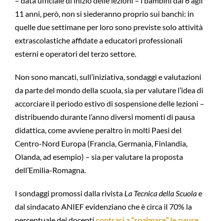
– data ufficiale di inizio delle lezioni – i bambini dai 6 agli
11 anni, però, non si siederanno proprio sui banchi: in
quelle due settimane per loro sono previste solo attività
extrascolastiche affidate a educatori professionali
esterni e operatori del terzo settore.
Non sono mancati, sull’iniziativa, sondaggi e valutazioni
da parte del mondo della scuola, sia per valutare l’idea di
accorciare il periodo estivo di sospensione delle lezioni –
distribuendo durante l’anno diversi momenti di pausa
didattica, come avviene peraltro in molti Paesi del
Centro-Nord Europa (Francia, Germania, Finlandia,
Olanda, ad esempio) – sia per valutare la proposta
dell’Emilia-Romagna.
I sondaggi promossi dalla rivista
La Tecnica della Scuola
e
dal sindacato ANIEF evidenziano che è circa il 70% la
percentuale dei docenti
contrari a “spalmare” le pause