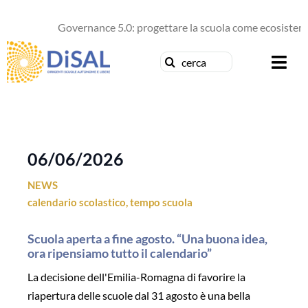
Salta
al
Governance 5.0: progettare la scuola come ecosistema 
contenuto
Cerca
Togg
per:
Navi
Chi siamo
News
06/06/2026
NEWS
Formazione
calendario scolastico
,
tempo scuola
Concorsi
Scuola aperta a fine agosto. “Una buona idea,
ora ripensiamo tutto il calendario”
Pubblicazioni
La decisione dell'Emilia-Romagna di favorire la
riapertura delle scuole dal 31 agosto è una bella
Contattaci