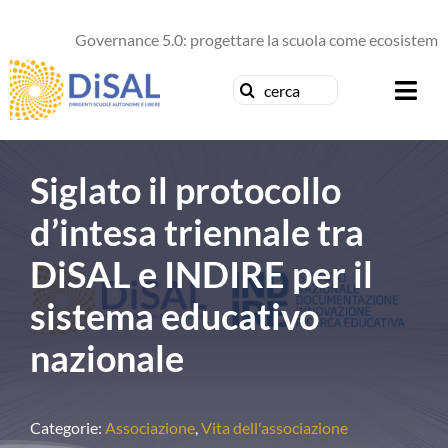
Salta
al
Governance 5.0: progettare la scuola come ecosistema di 
contenuto
Cerca
Togg
per:
Navi
Chi siamo
Siglato il protocollo
News
d’intesa triennale tra
DiSAL e INDIRE per il
Formazione
sistema educativo
Concorsi
nazionale
Pubblicazioni
Categorie:
Associazione
,
Vita dell'associazione
Contattaci