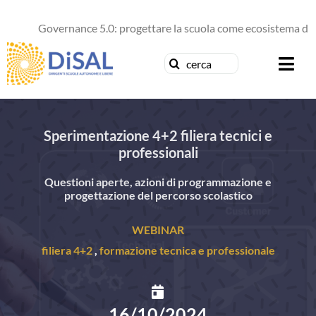
Salta
al
Governance 5.0: progettare la scuola come ecosistema di fut
contenuto
Cerca
Togg
per:
Navi
Chi siamo
Sperimentazione 4+2 filiera tecnici e
professionali
News
Questioni aperte, azioni di programmazione e
Formazione
progettazione del percorso scolastico
WEBINAR
Concorsi
filiera 4+2
,
formazione tecnica e professionale
Pubblicazioni
16/10/2024
Contattaci