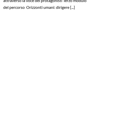
attraverso la voce dei protagonisti Terzo modulo
del percorso Orizzonti umani: dirigere [...]