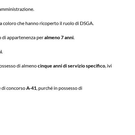
ra amministrazione.
tra coloro che hanno ricoperto il ruolo di DSGA.
lo di appartenenza per
almeno 7 anni
.
i
.
possesso di almeno
cinque anni di servizio specifico
, ivi
se di concorso
A-41
, purché in possesso di