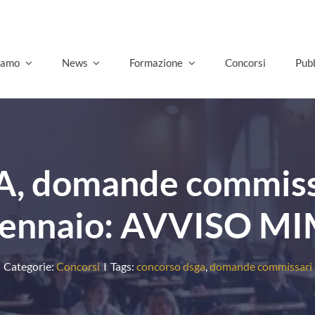
Go
siamo
News
Formazione
Concorsi
Pubb
, domande commissar
ennaio: AVVISO M
Categorie:
Concorsi
I
Tags:
concorso dsga
,
domande commissari