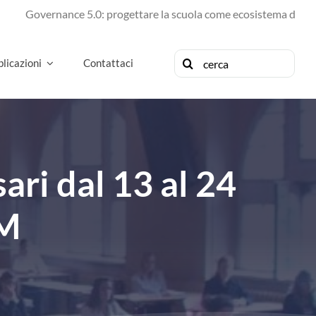
vernance 5.0: progettare la scuola come ecosistema di futuro
Cerca
licazioni
Contattaci
per:
i dal 13 al 24
IM