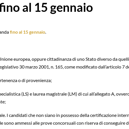
ino al 15 gennaio
manda
fino al 15 gennaio
.
ll’Unione europea, oppure cittadinanza di uno Stato diverso da quel
 legislativo 30 marzo 2001, n. 165, come modificato dall’articolo 7 d
ppartenenza o di provenienza;
ialistica (LS) e laurea magistrale (LM) di cui all’allegato A, ovvero
nte;
tale. I candidati che non siano in possesso della certificazione inte
 sono ammessi alle prove concorsuali con riserva di conseguire det