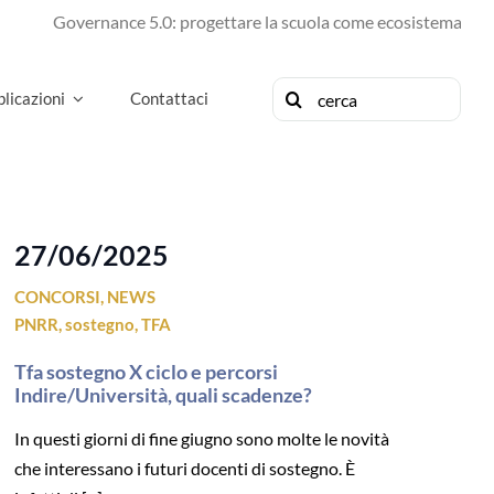
Governance 5.0: progettare la scuola come ecosistema di futuro
Cerca
licazioni
Contattaci
per:
27/06/2025
CONCORSI
,
NEWS
PNRR
,
sostegno
,
TFA
Tfa sostegno X ciclo e percorsi
Indire/Università, quali scadenze?
In questi giorni di fine giugno sono molte le novità
che interessano i futuri docenti di sostegno. È