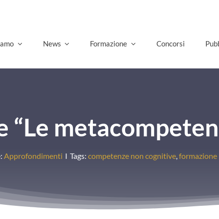
Go
siamo
News
Formazione
Concorsi
Pubb
e “Le metacompetenze
e:
Approfondimenti
I
Tags:
competenze non cognitive
,
formazione 