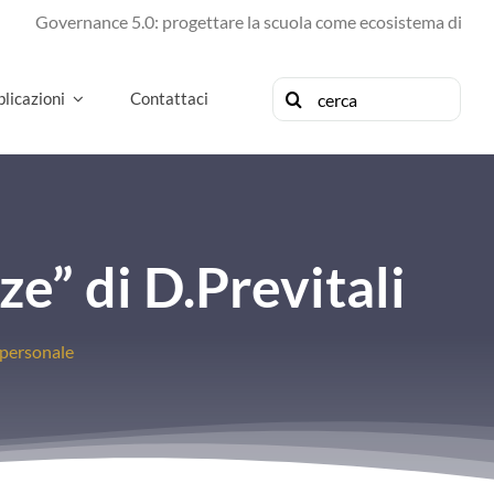
vernance 5.0: progettare la scuola come ecosistema di futuro
Cerca
licazioni
Contattaci
per:
” di D.Previtali
personale