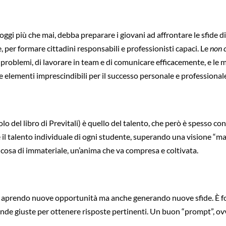
, oggi più che mai, debba preparare i giovani ad affrontare le sfid
per formare cittadini responsabili e professionisti capaci. Le
non c
re problemi, di lavorare in team e di comunicare efficacemente, e l
elementi imprescindibili per il successo personale e professional
 del libro di Previtali) è quello del talento, che però è spesso con
e il talento individuale di ogni studente, superando una visione “ma
alcosa di immateriale, un’anima che va compresa e coltivata.
la, aprendo nuove opportunità ma anche generando nuove sfide. È fo
e giuste per ottenere risposte pertinenti. Un buon “prompt”, ovve