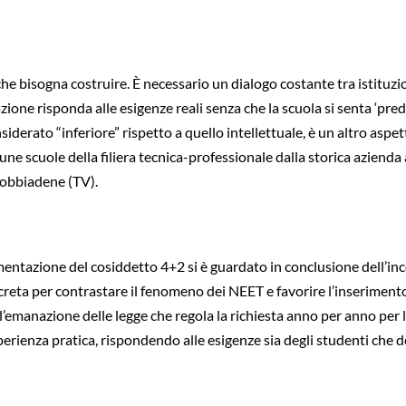
che bisogna costruire. È necessario un dialogo costante tra istituzi
zione risponda alle esigenze reali senza che la scuola si senta ‘pred
iderato “inferiore” rispetto a quello intellettuale, è un altro asp
ne scuole della filiera tecnica-professionale dalla storica azienda
ldobbiadene (TV).
rimentazione del cosiddetto 4+2 si è guardato in conclusione dell’in
creta per contrastare il fenomeno dei NEET e favorire l’inseriment
emanazione delle legge che regola la richiesta anno per anno per l’a
rienza pratica, rispondendo alle esigenze sia degli studenti che d