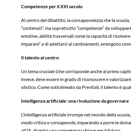
Competenze per il XXI secolo
Al centro del dibattito, la consapevolezza che la scuola
“contenuti”, ma soprattutto “competenze” da sviluppare, 
emotive, abilità trasversali come la capacità di risolve
imparare” e di adattarsi ai cambiamenti, emergono come 
Il talento al centro
Un tema cruciale (che corrisponde anche al primo capitolo
invece, deve essere in grado di riconoscere e valorizzar
olistico. Come sottolineato da Previtali, il talento è qu
Intelligenza artificiale: una rivoluzione da governare
L’intelligenza artificiale irrompe nel mondo della scuo
modo critico e consapevole, imparando a porre le domand
all’IA, diventa una competenza chiave per il futuro.