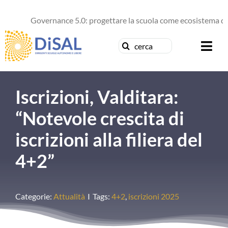
Salta
al
Governance 5.0: progettare la scuola come ecosistema di fu
contenuto
Cerca
Togg
per:
Navi
Chi siamo
Iscrizioni, Valditara:
News
“Notevole crescita di
iscrizioni alla filiera del
Formazione
4+2”
Concorsi
Categorie:
Attualità
I
Tags:
4+2
,
iscrizioni 2025
Pubblicazioni
Contattaci