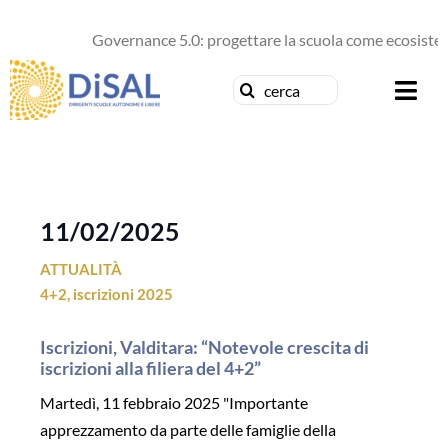
Salta
al
Governance 5.0: progettare la scuola come ecosistema
contenuto
Cerca
Togg
per:
Navi
Chi siamo
News
11/02/2025
ATTUALITÀ
Formazione
4+2
,
iscrizioni 2025
Concorsi
Iscrizioni, Valditara: “Notevole crescita di
iscrizioni alla filiera del 4+2”
Pubblicazioni
Martedì, 11 febbraio 2025 "Importante
apprezzamento da parte delle famiglie della
Contattaci