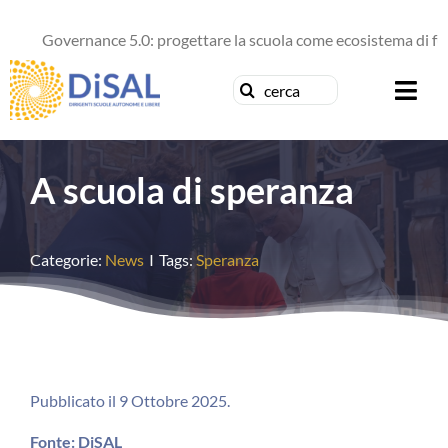
Salta
al
Governance 5.0: progettare la scuola come ecosistema di futur
contenuto
Cerca
Togg
per:
Navi
Chi siamo
A scuola di speranza
News
Categorie:
News
I
Tags:
Speranza
Formazione
Concorsi
Pubblicazioni
Pubblicato il 9 Ottobre 2025.
Fonte: DiSAL
Contattaci