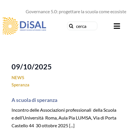
Salta
al
Governance 5.0: progettare la scuola come ecosistema
contenuto
Cerca
Togg
per:
Navi
Chi siamo
News
09/10/2025
NEWS
Formazione
Speranza
Concorsi
A scuola di speranza
Incontro delle Associazioni professionali della Scuola
Pubblicazioni
e dell’Università Roma, Aula Pia LUMSA, Via di Porta
Castello 44 30 ottobre 2025 [...]
Contattaci