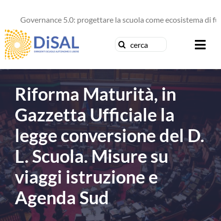
Salta
al
Governance 5.0: progettare la scuola come ecosistema di futuro
contenuto
Cerca
Togg
per:
Navi
Chi siamo
Riforma Maturità, in
News
Gazzetta Ufficiale la
legge conversione del D.
Formazione
L. Scuola. Misure su
Concorsi
viaggi istruzione e
Pubblicazioni
Agenda Sud
Contattaci