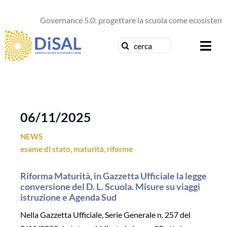
Salta
al
Governance 5.0: progettare la scuola come ecosistema d
contenuto
Cerca
Togg
per:
Navi
Chi siamo
News
06/11/2025
NEWS
Formazione
esame di stato
,
maturità
,
riforme
Concorsi
Riforma Maturità, in Gazzetta Ufficiale la legge
conversione del D. L. Scuola. Misure su viaggi
Pubblicazioni
istruzione e Agenda Sud
Nella Gazzetta Ufficiale, Serie Generale n. 257 del
Contattaci