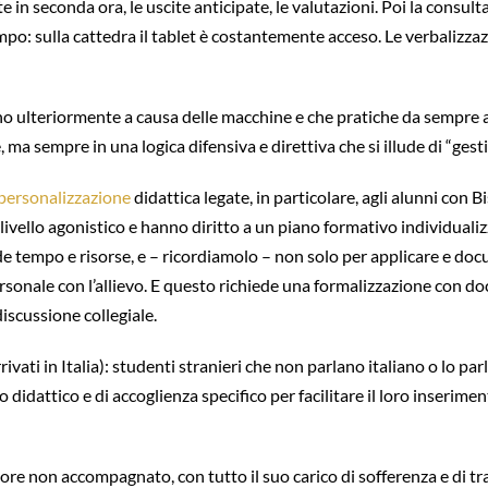
e in seconda ora, le uscite anticipate, le valutazioni. Poi la consulta
o: sulla cattedra il tablet è costantemente acceso. Le verbalizzazi
scano ulteriormente a causa delle macchine e che pratiche da semp
a sempre in una logica difensiva e direttiva che si illude di “gestir
personalizzazione
didattica legate, in particolare, agli alunni con 
a livello agonistico e hanno diritto a un piano formativo individual
e tempo e risorse, e – ricordiamolo – non solo per applicare e docu
personale con l’allievo. E questo richiede una formalizzazione con doc
iscussione collegiale.
ati in Italia): studenti stranieri che non parlano italiano o lo par
o didattico e di accoglienza specifico per facilitare il loro inserim
re non accompagnato, con tutto il suo carico di sofferenza e di tra