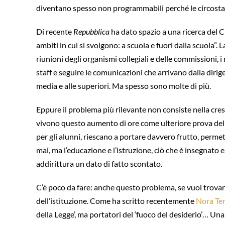
diventano spesso non programmabili perché le circostan
Di recente
Repubblica
ha dato spazio a una ricerca del C
ambiti in cui si svolgono: a scuola e fuori dalla scuola”. 
riunioni degli organismi collegiali e delle commissioni, i 
staff e seguire le comunicazioni che arrivano dalla dirig
media e alle superiori. Ma spesso sono molte di più.
Eppure il problema più rilevante non consiste nella cresci
vivono questo aumento di ore come ulteriore prova della 
per gli alunni, riescano a portare davvero frutto, permet
mai, ma l’educazione e l’istruzione, ciò che è insegnato e
addirittura un dato di fatto scontato.
C’è poco da fare: anche questo problema, se vuol trovare 
dell’istituzione. Come ha scritto recentemente
Nora Ter
della Legge’, ma portatori del ‘fuoco del desiderio’… Un