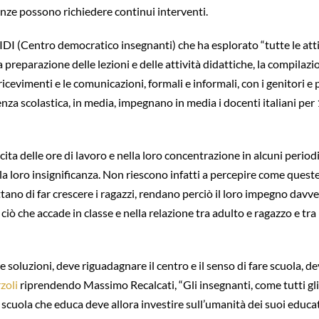
ze possono richiedere continui interventi.
IDI (Centro democratico insegnanti) che ha esplorato “tutte le atti
La preparazione delle lezioni e delle attività didattiche, la compilazi
ricevimenti e le comunicazioni, formali e informali, con i genitori e 
enza scolastica, in media, impegnano in media i docenti italiani per 
ta delle ore di lavoro e nella loro concentrazione in alcuni periodi 
loro insignificanza. Non riescono infatti a percepire come queste o
tano di far crescere i ragazzi, rendano perciò il loro impegno davve
 ciò che accade in classe e nella relazione tra adulto e ragazzo e tra
soluzioni, deve riguadagnare il centro e il senso di fare scuola, dev
zoli
riprendendo Massimo Recalcati, “Gli insegnanti, come tutti g
a scuola che educa deve allora investire sull’umanità dei suoi educa