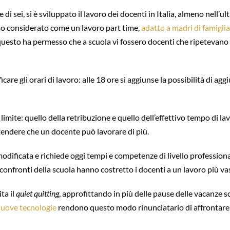
 di sei, si è sviluppato il lavoro dei docenti in Italia, almeno nel
so considerato come un lavoro part time,
adatto a madri di famiglia
ra questo ha permesso che a scuola vi fossero docenti che ripetevano
care gli orari di lavoro: alle 18 ore si aggiunse la possibilità di ag
 limite: quello della retribuzione e quello dell’effettivo tempo di lav
tendere che un docente può lavorare di più.
è modificata e richiede oggi tempi e competenze di livello professi
confronti della scuola hanno costretto i docenti a un lavoro più va
ta il
quiet quitting
, approfittando in più delle pause delle vacanze sc
nuove tecnologie
rendono questo modo rinunciatario di affrontare la