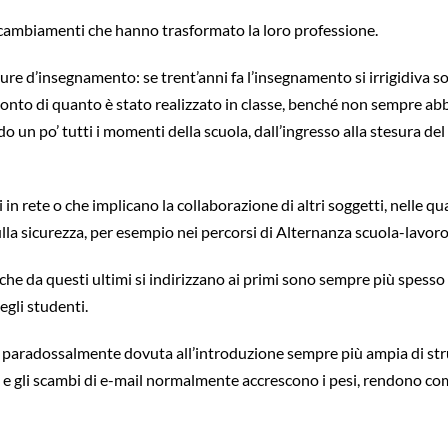
re cambiamenti che hanno trasformato la loro professione.
re d’insegnamento: se trent’anni fa l’insegnamento si irrigidiva sol
conto di quanto è stato realizzato in classe, benché non sempre abbi
un po’ tutti i momenti della scuola, dall’ingresso alla stesura del re
 in rete o che implicano la collaborazione di altri soggetti, nelle 
 sulla sicurezza, per esempio nei percorsi di Alternanza scuola-lavoro
 che da questi ultimi si indirizzano ai primi sono sempre più spesso
gli studenti.
 è paradossalmente dovuta all’introduzione sempre più ampia di stru
hat e gli scambi di e-mail normalmente accrescono i pesi, rendono c