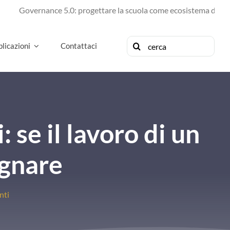
vernance 5.0: progettare la scuola come ecosistema di futuro
Cerca
licazioni
Contattaci
per:
: se il lavoro di un
egnare
nti