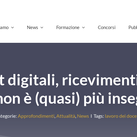
Go
siamo
News
Formazione
Concorsi
Pubb
digitali, ricevimenti
non è (quasi) più ins
tegorie:
Approfondimenti
,
Attualità
,
News
I
Tags:
lavoro dei doce