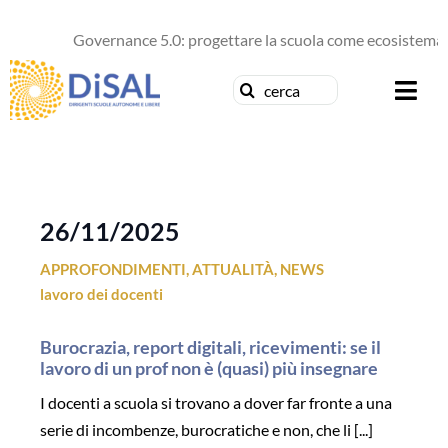
Salta
al
Governance 5.0: progettare la scuola come ecosistema d
contenuto
Cerca
Togg
per:
Navi
Chi siamo
News
26/11/2025
APPROFONDIMENTI
,
ATTUALITÀ
,
NEWS
Formazione
lavoro dei docenti
Concorsi
Burocrazia, report digitali, ricevimenti: se il
lavoro di un prof non è (quasi) più insegnare
Pubblicazioni
I docenti a scuola si trovano a dover far fronte a una
serie di incombenze, burocratiche e non, che li [...]
Contattaci