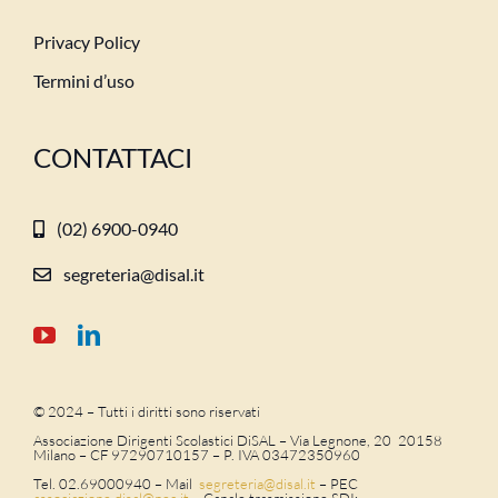
Privacy Policy
Termini d’uso
CONTATTACI
(02) 6900-0940
segreteria@disal.it
© 2024 – Tutti i diritti sono riservati
Associazione Dirigenti Scolastici DiSAL – Via Legnone, 20 20158
Milano –
CF 97290710157 – P. IVA 03472350960
Tel. 02.69000940 – Mail
segreteria@disal.it
– PEC