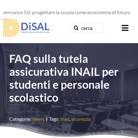
Salta
ance 5.0: progettare la scuola come ecosistema di futuro
al
contenuto
Cerca
Togg
per:
Navi
Chi siamo
FAQ sulla tutela
News
assicurativa INAIL per
studenti e personale
Formazione
scolastico
Concorsi
Categorie:
News
I
Tags:
inail
,
sicurezza
Pubblicazioni
Contattaci