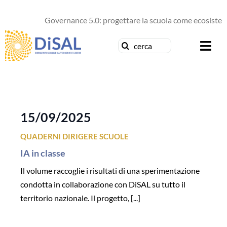
Salta
al
Governance 5.0: progettare la scuola come ecosistema
contenuto
Cerca
Togg
per:
Navi
Chi siamo
News
15/09/2025
QUADERNI DIRIGERE SCUOLE
Formazione
IA in classe
Concorsi
Il volume raccoglie i risultati di una sperimentazione
condotta in collaborazione con DiSAL su tutto il
Pubblicazioni
territorio nazionale. Il progetto, [...]
Contattaci