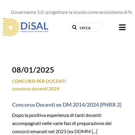
Salta
al
Governance 5.0: progettare la scuola come ecosistema di futu
contenuto
Cerca
Togg
per:
Navi
Chi siamo
News
08/01/2025
CONCORSI PER DOCENTI
Formazione
concorso docenti 2024
Concorsi
Concorso Docenti ex DM 2014/2024 (PNRR 2)
Dopo la positiva esperienza di tanti docenti
Pubblicazioni
accompagnati nelle varie fasi di preparazione dei
concorsi emanati nel 2023 (ex DDMM [...]
Contattaci