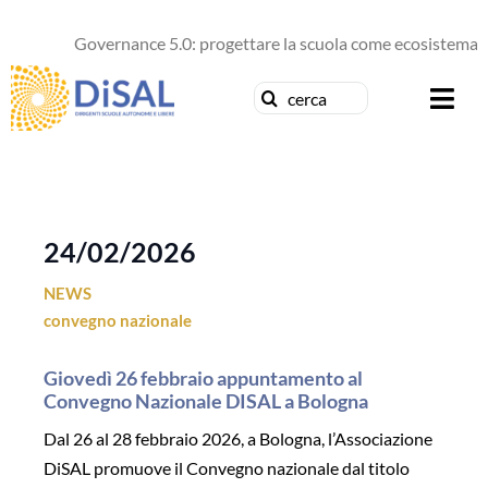
Salta
al
Governance 5.0: progettare la scuola come ecosistema di 
contenuto
Cerca
Togg
per:
Navi
Chi siamo
News
24/02/2026
NEWS
Formazione
convegno nazionale
Concorsi
Giovedì 26 febbraio appuntamento al
Convegno Nazionale DISAL a Bologna
Pubblicazioni
Dal 26 al 28 febbraio 2026, a Bologna, l’Associazione
DiSAL promuove il Convegno nazionale dal titolo
Contattaci