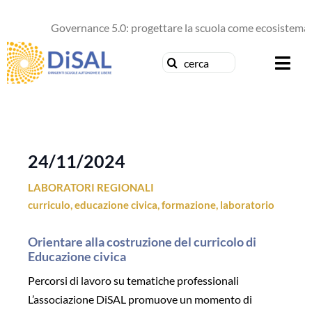
Salta
al
Governance 5.0: progettare la scuola come ecosistema d
contenuto
Cerca
Togg
per:
Navi
Chi siamo
News
24/11/2024
LABORATORI REGIONALI
Formazione
curriculo
,
educazione civica
,
formazione
,
laboratorio
Concorsi
Orientare alla costruzione del curricolo di
Educazione civica
Pubblicazioni
Percorsi di lavoro su tematiche professionali
L’associazione DiSAL promuove un momento di
Contattaci