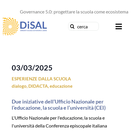
Salta
al
Governance 5.0: progettare la scuola come ecosistema di
contenuto
Cerca
Togg
per:
Navi
Chi siamo
News
03/03/2025
ESPERIENZE DALLA SCUOLA
Formazione
dialogo
,
DIDACTA
,
educazione
Concorsi
Due iniziative dell’Ufficio Nazionale per
l’educazione, la scuola e l’università (CEI)
Pubblicazioni
L'Ufficio Nazionale per l'educazione, la scuola e
l'università della Conferenza episcopale italiana
Contattaci