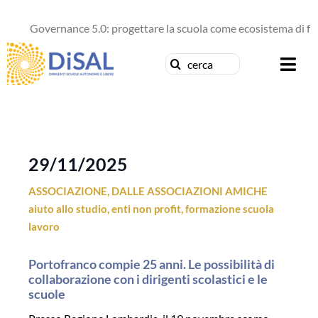
Salta
al
Governance 5.0: progettare la scuola come ecosistema di fut
contenuto
Cerca
Togg
per:
Navi
Chi siamo
News
29/11/2025
ASSOCIAZIONE
,
DALLE ASSOCIAZIONI AMICHE
Formazione
aiuto allo studio
,
enti non profit
,
formazione scuola
lavoro
Concorsi
Portofranco compie 25 anni. Le possibilità di
Pubblicazioni
collaborazione con i dirigenti scolastici e le
scuole
Contattaci