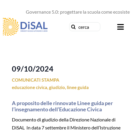
Salta
al
Governance 5.0: progettare la scuola come ecosistema
contenuto
Cerca
Togg
per:
Navi
Chi siamo
News
09/10/2024
COMUNICATI STAMPA
Formazione
educazione civica
,
giudizio
,
linee guida
Concorsi
A proposito delle rinnovate Linee guida per
l’insegnamento dell’Educazione Civica
Pubblicazioni
Documento di giudizio della Direzione Nazionale di
DiSAL In data 7 settembre il Ministero dell’Istruzione
Contattaci