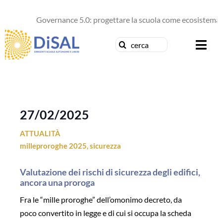
Salta
al
Governance 5.0: progettare la scuola come ecosistema d
contenuto
Cerca
Togg
per:
Navi
Chi siamo
News
27/02/2025
ATTUALITÀ
Formazione
milleproroghe 2025
,
sicurezza
Concorsi
Valutazione dei rischi di sicurezza degli edifici,
ancora una proroga
Pubblicazioni
Fra le “mille proroghe” dell’omonimo decreto, da
poco convertito in legge e di cui si occupa la scheda
Contattaci