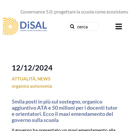
Salta
al
Governance 5.0: progettare la scuola come ecosistema di
contenuto
Cerca
Togg
per:
Navi
Chi siamo
News
12/12/2024
ATTUALITÀ
,
NEWS
Formazione
organico autonomia
Concorsi
5mila posti in più sul sostegno, organico
aggiuntivo ATA e 50 milioni per i docenti tutor
Pubblicazioni
e orientatori. Ecco il maxi emendamento del
governo sulla scuola
Contattaci
Il governo ha presentato un maxi emendamento alla