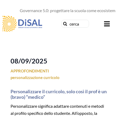
Salta
al
Governance 5.0: progettare la scuola come ecosistema d
contenuto
Cerca
Togg
per:
Navi
Chi siamo
News
08/09/2025
APPROFONDIMENTI
Formazione
personalizzazione curricolo
Concorsi
Personalizzare il curricolo, solo così il prof è un
(bravo) “medico”
Pubblicazioni
Personalizzare significa adattare contenuti e metodi
al profilo specifico dello studente. All’opposto, la
Contattaci