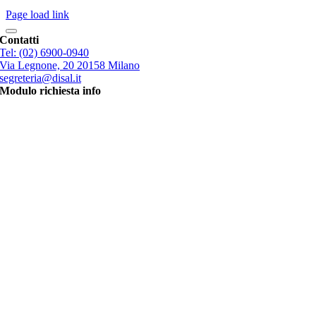
Page load link
Torna
Contatti
in
Tel: (02) 6900-0940
cima
Via Legnone, 20 20158 Milano
segreteria@disal.it
Modulo richiesta info