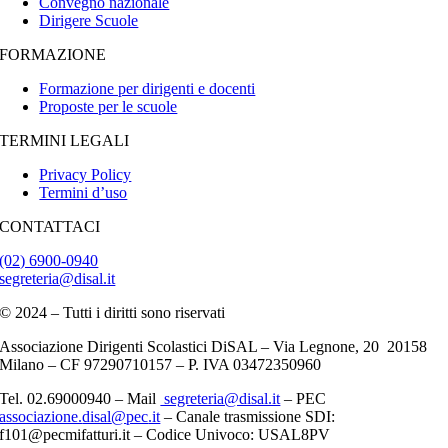
Convegno nazionale
Dirigere Scuole
FORMAZIONE
Formazione per dirigenti e docenti
Proposte per le scuole
TERMINI LEGALI
Privacy Policy
Termini d’uso
CONTATTACI
(02) 6900-0940
segreteria@disal.it
© 2024 – Tutti i diritti sono riservati
Associazione Dirigenti Scolastici DiSAL – Via Legnone, 20 20158
Milano –
CF 97290710157 – P. IVA 03472350960
Tel. 02.69000940 – Mail
segreteria@disal.it
– PEC
associazione.
disal
@
pec
.it
–
Canale trasmissione SDI:
f101@pecmifatturi.it – Codice Univoco: USAL8PV