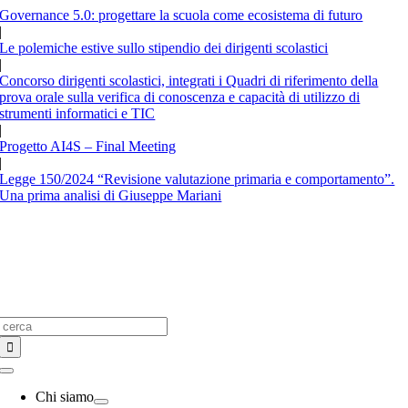
Salta
Governance 5.0: progettare la scuola come ecosistema di futuro
al
|
contenuto
Le polemiche estive sullo stipendio dei dirigenti scolastici
|
Concorso dirigenti scolastici, integrati i Quadri di riferimento della
prova orale sulla verifica di conoscenza e capacità di utilizzo di
strumenti informatici e TIC
|
Progetto AI4S – Final Meeting
|
Legge 150/2024 “Revisione valutazione primaria e comportamento”.
Una prima analisi di Giuseppe Mariani
Cerca
per:
Toggle
Navigation
Chi siamo