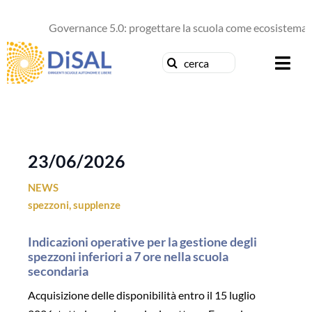
Salta
al
Governance 5.0: progettare la scuola come ecosistema di
contenuto
Cerca
Togg
per:
Navi
Chi siamo
News
23/06/2026
NEWS
Formazione
spezzoni
,
supplenze
Concorsi
Indicazioni operative per la gestione degli
spezzoni inferiori a 7 ore nella scuola
Pubblicazioni
secondaria
Acquisizione delle disponibilità entro il 15 luglio
Contattaci