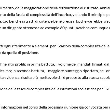
à di merito, della maggiorazione della retribuzione di risultato, ab
nto della fascia di complessità dell’incarico, violando il principio p
 Ciò benché si tratti di criteri, è bene precisarlo, che varrebbero so
se un dirigente ottenesse ad esempio 80 punti, avrebbe comunque di
 ogni riferimento a elementi per il calcolo della complessità delle
a da quella di posizione.
ine altri profili: in prima battuta, il volume dei mandati firmati dal
simo; in seconda battuta, il maggiore punteggio riportato, nell’ordin
utta evidenza, risulta più meritevole chi è preposto alla stessa sc
ione delle fasce di complessità delle istituzioni scolastiche per i
ire informazioni nel corso della prossima riunione già convocata pe