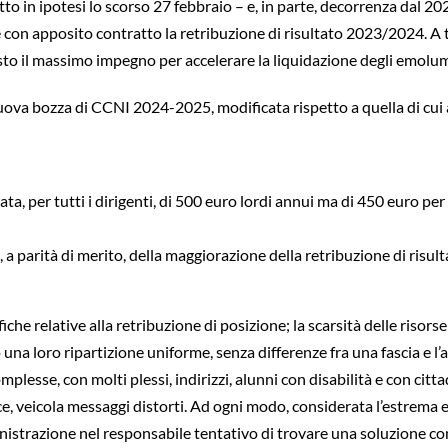
 in ipotesi lo scorso 27 febbraio – e, in parte, decorrenza dal 2022
 con apposito contratto la retribuzione di risultato 2023/2024. A t
to il massimo impegno per accelerare la liquidazione degli emolume
va bozza di CCNI 2024-2025, modificata rispetto a quella di cui al
a, per tutti i dirigenti, di 500 euro lordi annui ma di 450 euro per l
ione, a parità di merito, della maggiorazione della retribuzione di risu
che relative alla retribuzione di posizione; la scarsità delle riso
 loro ripartizione uniforme, senza differenze fra una fascia e l’alt
omplesse, con molti plessi, indirizzi, alunni con disabilità e con cit
e, veicola messaggi distorti. Ad ogni modo, considerata l’estrema esi
nistrazione nel responsabile tentativo di trovare una soluzione c