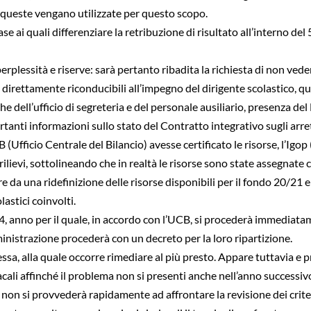
 queste vengano utilizzate per questo scopo.
ase ai quali differenziare la retribuzione di risultato all’interno de
lessità e riserve: sarà pertanto ribadita la richiesta di non vedere 
direttamente riconducibili all’impegno del dirigente scolastico, qu
che dell’ufficio di segreteria e del personale ausiliario, presenza del
anti informazioni sullo stato del Contratto integrativo sugli arret
fficio Centrale del Bilancio) avesse certificato le risorse, l’Igo
 rilievi, sottolineando che in realtà le risorse sono state assegnate 
e da una ridefinizione delle risorse disponibili per il fondo 20/21 e
astici coinvolti.
 anno per il quale, in accordo con l’UCB, si procederà immediatamen
nistrazione procederà con un decreto per la loro ripartizione.
ssa, alla quale occorre rimediare al più presto. Appare tuttavia e 
i affinché il problema non si presenti anche nell’anno successivo a 
non si provvederà rapidamente ad affrontare la revisione dei criteri