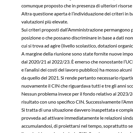
comunque proposto che in presenza di ulteriori risorse
Altra questione aperta è l’individuazione dei criteri in b
valutazioni più elevate.
Sui criteri proposti dall’Amministrazione permangono perp
posizione o che possano discriminare in base a dati non 
cui si trova ad agire (livello scolastico, dotazioni organi
A margine della riunione sono state fornite nuove import
dal 2020/21 al 2022/23. È emerso che nonostante l’UCB (U
e l’analisi dei costi del lavoro pubblico) ha mosso alcuni
da quello del 2021. Si rende pertanto necessario ripartir
nuovamente il CIN che riguardava tutti e tre gli anni scol
Nessun problema invece per il fondo relativo al 2023/24,
risultato con uno specifico CIN. Successivamente l’Ammi
Si tratta di una situazione davvero inaspettata e comple
provveda ad attivare immediatamente le relazioni sindacal
accumulandosi, di proiettarsi nel tempo, soprattutto se 