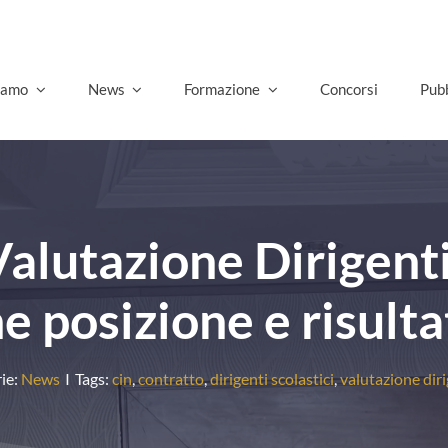
Govern
siamo
News
Formazione
Concorsi
Pubb
alutazione Dirigenti
ne posizione e risult
ie:
News
I
Tags:
cin
,
contratto
,
dirigenti scolastici
,
valutazione diri