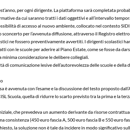
est’anno, per ogni dirigente. La piattaforma sarà completata probab
rmative da cui saranno tratti i dati oggettivi e all’intervallo tempor
possibilità di accesso al nuovo ambiente, collocato nel contesto SIDI 
sconcerto per l’avvenuta diffusione, attraverso il Registro elettro
lastici ne fossero preventivamente avvertiti. I dirigenti scolastici
tti con le scuole per aderire al Piano Estate, come se fosse da darsi
 minima considerazione le delibere collegiali.
ità di comunicazione lesive dell’autorevolezza delle scuole e della
to
presa è avvenuta con l’esame e la discussione del testo proposto da
a CISL Scuola, quella di ridurre lo scarto previsto tra la prima e la 
niziale, che prevedeva un aumento derivante da risorse contrattuali
a consistenza (450 euro fascia A, 500 euro fascia B e 550 euro fas
iesto, la soluzione non è tale da incidere in modo significativo sull