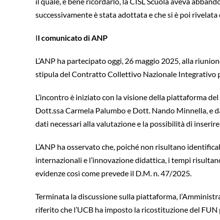
il quale, è bene ricordarlo, la CISL Scuola aveva abbando
successivamente è stata adottata e che si è poi rivelata
I
l comunicato di ANP
L’ANP ha partecipato oggi, 26 maggio 2025, alla riunione
stipula del Contratto Collettivo Nazionale Integrativo pe
L’incontro è iniziato con la visione della piattaforma d
Dott.ssa Carmela Palumbo e Dott. Nando Minnella, e dai 
dati necessari alla valutazione e la possibilità di inseri
L’ANP ha osservato che, poiché non risultano identifica
internazionali e l’innovazione didattica, i tempi risultan
evidenze così come prevede il D.M. n. 47/2025.
Terminata la discussione sulla piattaforma, l’Amministr
riferito che l’UCB ha imposto la ricostituzione del FUN