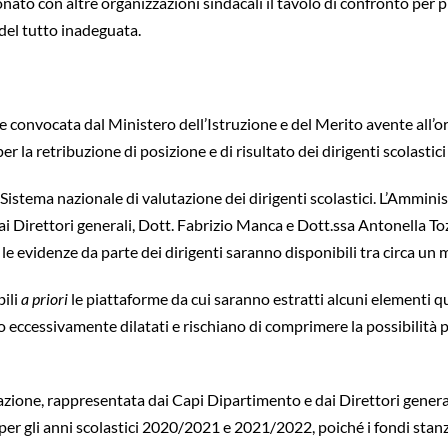
nato con altre organizzazioni sindacali il tavolo di confronto per p
 del tutto inadeguata.
 convocata dal Ministero dell’Istruzione e del Merito avente all’ord
r la retribuzione di posizione e di risultato dei dirigenti scolastic
el Sistema nazionale di valutazione dei dirigenti scolastici. L’Ammi
Direttori generali, Dott. Fabrizio Manca e Dott.ssa Antonella Tozz
re le evidenze da parte dei dirigenti saranno disponibili tra circa un
bili
a priori
le piattaforme da cui saranno estratti alcuni elementi qua
o eccessivamente dilatati e rischiano di comprimere la possibilità pe
azione, rappresentata dai Capi Dipartimento e dai Direttori general
 per gli anni scolastici 2020/2021 e 2021/2022, poiché i fondi sta