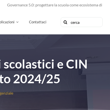
ance 5.0: progettare la scuola come ecosistema di futuro
Cerca
licazioni
Contattaci
per:
 scolastici e CIN
ato 2024/25
genziale