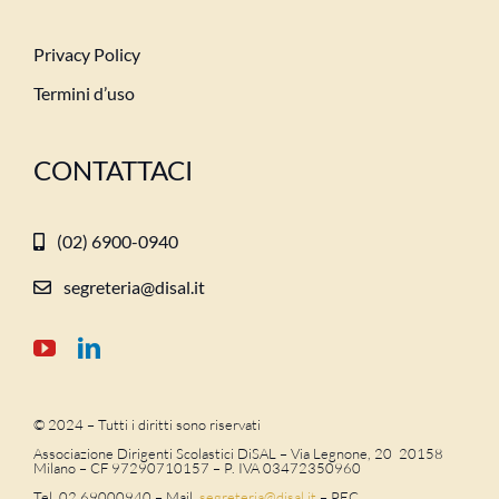
Privacy Policy
Termini d’uso
CONTATTACI
(02) 6900-0940
segreteria@disal.it
© 2024 – Tutti i diritti sono riservati
Associazione Dirigenti Scolastici DiSAL – Via Legnone, 20 20158
Milano –
CF 97290710157 – P. IVA 03472350960
Tel. 02.69000940 – Mail
segreteria@disal.it
– PEC