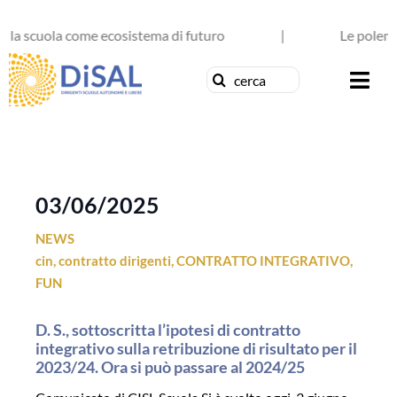
Salta
la scuola come ecosistema di futuro
al
|
Le polemich
contenuto
Cerca
Togg
per:
Navi
Chi siamo
News
03/06/2025
NEWS
Formazione
cin
,
contratto dirigenti
,
CONTRATTO INTEGRATIVO
,
FUN
Concorsi
D. S., sottoscritta l’ipotesi di contratto
Pubblicazioni
integrativo sulla retribuzione di risultato per il
2023/24. Ora si può passare al 2024/25
Contattaci