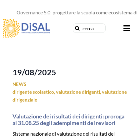
Salta
al
Governance 5.0: progettare la scuola come ecosistema di fu
contenuto
Cerca
Togg
per:
Navi
Chi siamo
News
19/08/2025
NEWS
Formazione
dirigente scolastico
,
valutazione dirigenti
,
valutazione
dirigenziale
Concorsi
Valutazione dei risultati dei dirigenti: proroga
Pubblicazioni
al 31.08.25 degli adempimenti dei revisori
Sistema nazionale di valutazione dei risultati dei
Contattaci