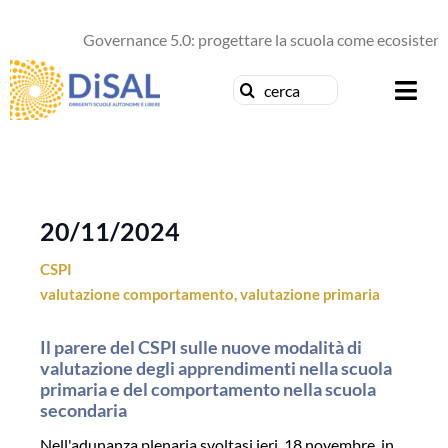
Salta
al
Governance 5.0: progettare la scuola come ecosistema 
contenuto
Cerca
Togg
per:
Navi
Chi siamo
News
20/11/2024
CSPI
Formazione
valutazione comportamento
,
valutazione primaria
Concorsi
Il parere del CSPI sulle nuove modalità di
valutazione degli apprendimenti nella scuola
Pubblicazioni
primaria e del comportamento nella scuola
secondaria
Contattaci
Nell'adunanza plenaria svoltasi ieri, 18 novembre, in