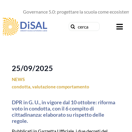
Salta
al
Governance 5.0: progettare la scuola come ecosistema d
contenuto
Cerca
Togg
per:
Navi
Chi siamo
News
25/09/2025
NEWS
Formazione
condotta
,
valutazione comportamento
Concorsi
DPR in G. U., in vigore dal 10 ottobre: riforma
voto in condotta, con il 6 compito di
Pubblicazioni
cittadinanza: elaborato su rispetto delle
regole.
Contattaci
Pubblicati in Gazzetta Ufficiale, i due decreti del