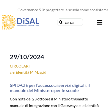
Salta
al
Governance 5.0: progettare la scuola come ecosistema d
contenuto
Cerca
Togg
per:
Navi
Chi siamo
News
29/10/2024
CIRCOLARI
Formazione
cie
,
identità MIM
,
spid
Concorsi
SPID/CIE per l’accesso ai servizi digitali, il
manuale del Ministero per le scuole
Pubblicazioni
Con nota del 23 ottobre il Ministero trasmette il
manuale di integrazione con il Gateway delle Identità
Contattaci