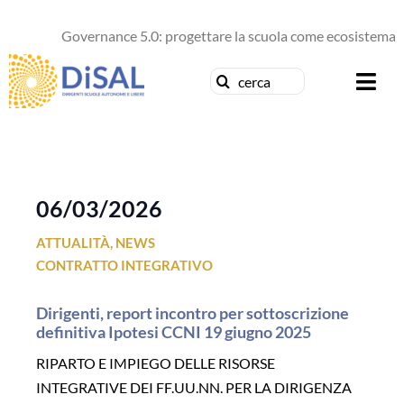
Salta
al
Governance 5.0: progettare la scuola come ecosistema di 
contenuto
Cerca
Togg
per:
Navi
Chi siamo
News
06/03/2026
ATTUALITÀ
,
NEWS
Formazione
CONTRATTO INTEGRATIVO
Concorsi
Dirigenti, report incontro per sottoscrizione
definitiva Ipotesi CCNI 19 giugno 2025
Pubblicazioni
RIPARTO E IMPIEGO DELLE RISORSE
INTEGRATIVE DEI FF.UU.NN. PER LA DIRIGENZA
Contattaci