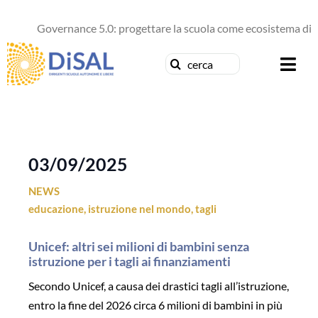
Salta
al
Governance 5.0: progettare la scuola come ecosistema di f
contenuto
Cerca
Togg
per:
Navi
Chi siamo
News
03/09/2025
NEWS
Formazione
educazione
,
istruzione nel mondo
,
tagli
Concorsi
Unicef: altri sei milioni di bambini senza
istruzione per i tagli ai finanziamenti
Pubblicazioni
Secondo Unicef, a causa dei drastici tagli all’istruzione,
entro la fine del 2026 circa 6 milioni di bambini in più
Contattaci