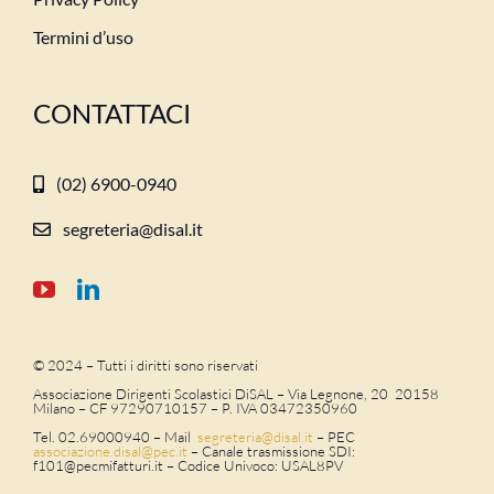
Termini d’uso
CONTATTACI
(02) 6900-0940
segreteria@disal.it
© 2024 – Tutti i diritti sono riservati
Associazione Dirigenti Scolastici DiSAL – Via Legnone, 20 20158
Milano –
CF 97290710157 – P. IVA 03472350960
Tel. 02.69000940 – Mail
segreteria@disal.it
– PEC
associazione.
disal
@
pec
.it
–
Canale trasmissione SDI:
f101@pecmifatturi.it – Codice Univoco: USAL8PV