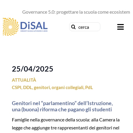
Salta
al
Governance 5.0: progettare la scuola come ecosistema d
contenuto
Cerca
Togg
per:
Navi
Chi siamo
News
25/04/2025
ATTUALITÀ
Formazione
CSPI
,
DDL
,
genitori
,
organi collegiali
,
PdL
Concorsi
Genitori nel “parlamentino” dell’Istruzione,
una (buona) riforma che pagano gli studenti
Pubblicazioni
Famiglie nella governance della scuola: alla Camera la
legge che aggiunge tre rappresentanti dei genitori nel
Contattaci