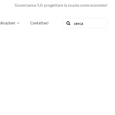
Governance 5.0: progettare la scuola come ecosistema di fut
Cerca
licazioni
Contattaci
per: