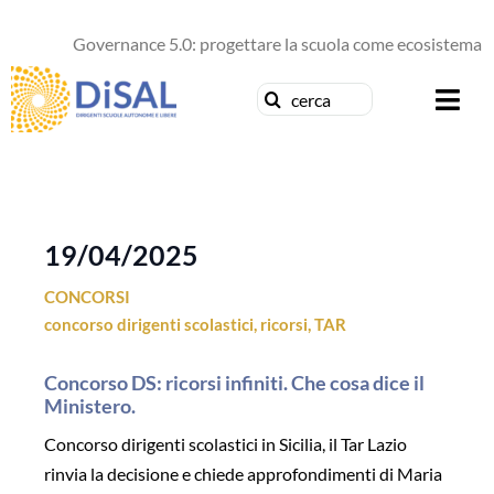
Salta
al
Governance 5.0: progettare la scuola come ecosistema di 
contenuto
Cerca
Togg
per:
Navi
Chi siamo
News
19/04/2025
CONCORSI
Formazione
concorso dirigenti scolastici
,
ricorsi
,
TAR
Concorsi
Concorso DS: ricorsi infiniti. Che cosa dice il
Ministero.
Pubblicazioni
Concorso dirigenti scolastici in Sicilia, il Tar Lazio
rinvia la decisione e chiede approfondimenti di Maria
Contattaci