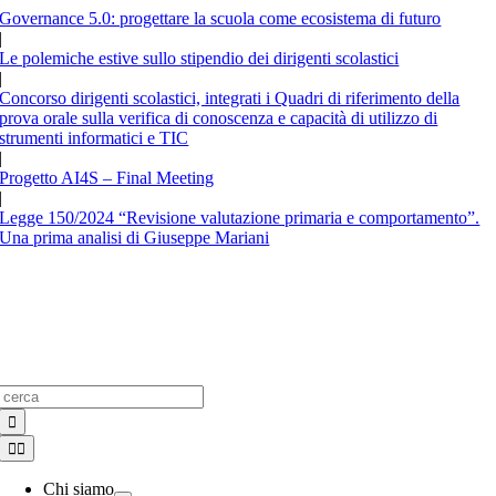
Salta
Governance 5.0: progettare la scuola come ecosistema di futuro
al
|
contenuto
Le polemiche estive sullo stipendio dei dirigenti scolastici
|
Concorso dirigenti scolastici, integrati i Quadri di riferimento della
prova orale sulla verifica di conoscenza e capacità di utilizzo di
strumenti informatici e TIC
|
Progetto AI4S – Final Meeting
|
Legge 150/2024 “Revisione valutazione primaria e comportamento”.
Una prima analisi di Giuseppe Mariani
Cerca
per:
Toggle
Navigation
Chi siamo