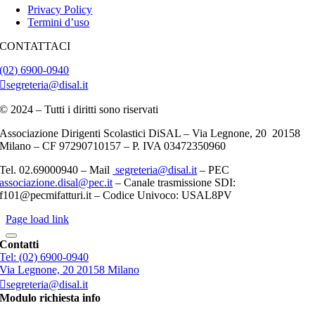
Privacy Policy
Termini d’uso
CONTATTACI
(02) 6900-0940
segreteria@disal.it
© 2024 – Tutti i diritti sono riservati
Associazione Dirigenti Scolastici DiSAL – Via Legnone, 20 20158
Milano –
CF 97290710157 – P. IVA 03472350960
Tel. 02.69000940 – Mail
segreteria@disal.it
– PEC
associazione.
disal
@
pec
.it
–
Canale trasmissione SDI:
f101@pecmifatturi.it – Codice Univoco: USAL8PV
Page load link
Torna
Contatti
in
Tel: (02) 6900-0940
cima
Via Legnone, 20 20158 Milano
segreteria@disal.it
Modulo richiesta info