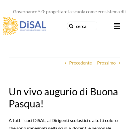
Salta
al
Governance 5.0: progettare la scuola come ecosistema di futur
contenuto
Cerca
Togg
per:
Navi
Chi siamo
Precedente
Prossimo
News
Formazione
Un vivo augurio di Buona
Concorsi
Pasqua!
Pubblicazioni
A tutti i soci DiSAL, ai Dirigenti scolastici e a tutti coloro
Contattaci
che sono impegnati nella scuola, docenti e personale,