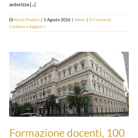
autorizza [...]
Di
Mario Predieri
|
5 Agosto 2026
|
News
|
0 Commenti
Continua a leggere
Formazione docenti, 100