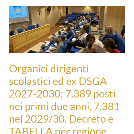
Organici dirigenti
scolastici ed ex DSGA
2027-2030: 7.389 posti
nei primi due anni, 7.381
nel 2029/30. Decreto e
TABELLA per regione