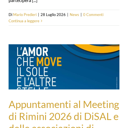
parteciperà [...]
Di
Mario Predieri
|
28 Luglio 2026
|
News
|
0 Commenti
Continua a leggere
Appuntamenti al Meeting
di Rimini 2026 di DiSAL e
delle associazioni di