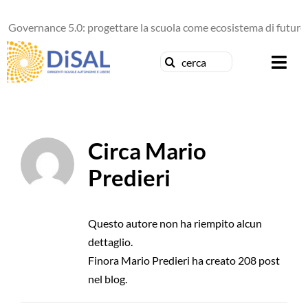
Salta
ance 5.0: progettare la scuola come ecosistema di futuro
al
contenuto
Cerca
Togg
per:
Navi
Chi siamo
Circa
Mario
News
Predieri
Formazione
Questo autore non ha riempito alcun
Concorsi
dettaglio.
Finora Mario Predieri ha creato 208 post
Pubblicazioni
nel blog.
Contattaci