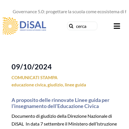
Salta
al
Governance 5.0: progettare la scuola come ecosistema di futu
contenuto
Cerca
Togg
per:
Navi
Chi siamo
News
09/10/2024
COMUNICATI STAMPA
Formazione
educazione civica
,
giudizio
,
linee guida
Concorsi
A proposito delle rinnovate Linee guida per
l’insegnamento dell’Educazione Civica
Pubblicazioni
Documento di giudizio della Direzione Nazionale di
DiSAL In data 7 settembre il Ministero dell’Istruzione
Contattaci