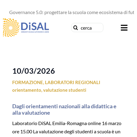
Salta
al
Governance 5.0: progettare la scuola come ecosistema di futuro
contenuto
Cerca
Togg
per:
Navi
Chi siamo
News
10/03/2026
FORMAZIONE
,
LABORATORI REGIONALI
Formazione
orientamento
,
valutazione studenti
Concorsi
Dagli orientamenti nazionali alla didattica e
alla valutazione
Pubblicazioni
Laboratorio DiSAL Emilia-Romagna online 16 marzo
ore 15.00 La valutazione degli studenti a scuola è un
Contattaci