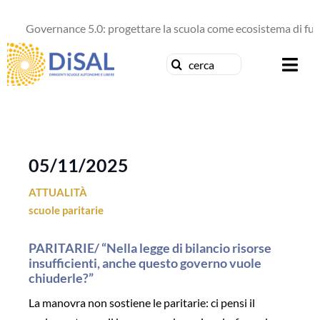
Salta
al
Governance 5.0: progettare la scuola come ecosistema di futuro
contenuto
Cerca
Togg
per:
Navi
Chi siamo
News
05/11/2025
ATTUALITÀ
Formazione
scuole paritarie
Concorsi
PARITARIE/ “Nella legge di bilancio risorse
insufficienti, anche questo governo vuole
Pubblicazioni
chiuderle?”
La manovra non sostiene le paritarie: ci pensi il
Contattaci