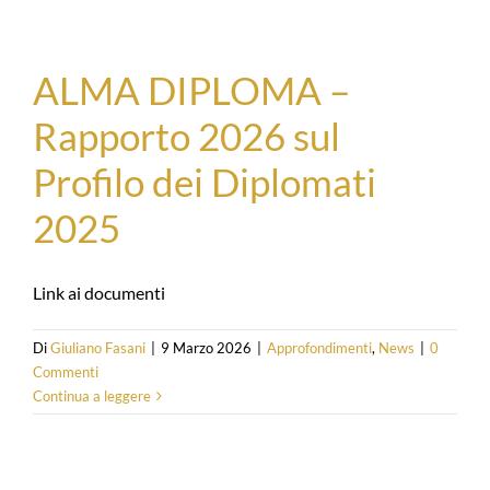
ALMA DIPLOMA –
Rapporto 2026 sul
Profilo dei Diplomati
2025
Link ai documenti
Di
Giuliano Fasani
|
9 Marzo 2026
|
Approfondimenti
,
News
|
0
Commenti
Continua a leggere