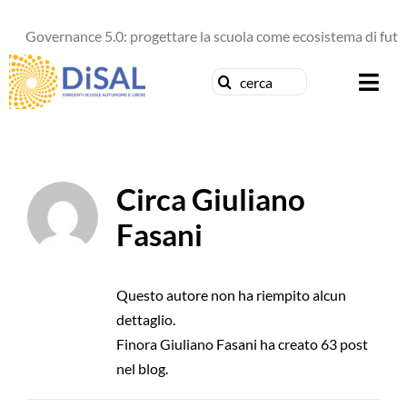
Salta
Governance 5.0: progettare la scuola come ecosistema di futuro
al
contenuto
Cerca
Togg
per:
Navi
Chi siamo
Circa
Giuliano
News
Fasani
Formazione
Questo autore non ha riempito alcun
Concorsi
dettaglio.
Finora Giuliano Fasani ha creato 63 post
Pubblicazioni
nel blog.
Contattaci